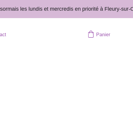
ais les lundis et mercredis en priorité à Fleury-sur-Or
act
Panier