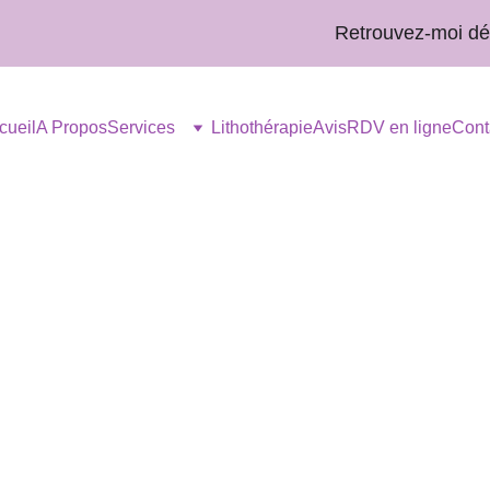
Retrouvez-moi désorm
cueil
A Propos
Services
Lithothérapie
Avis
RDV en ligne
Cont