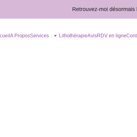
Retrouvez-moi désormais les l
cueil
A Propos
Services
Lithothérapie
Avis
RDV en ligne
Cont