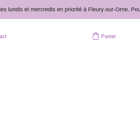
undis et mercredis en priorité à Fleury-sur-Orne. Pour 
act
Panier