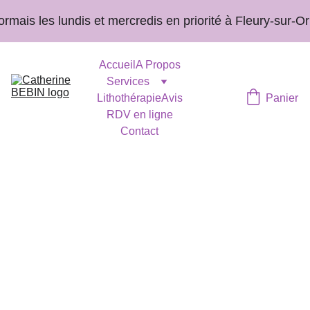
ais les lundis et mercredis en priorité à Fleury-sur-Orn
Accueil
A Propos
Services
Lithothérapie
Avis
Panier
RDV en ligne
Contact