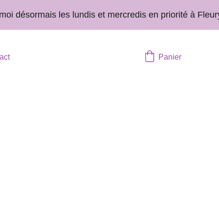
 désormais les lundis et mercredis en priorité à Fleury-
act
Panier