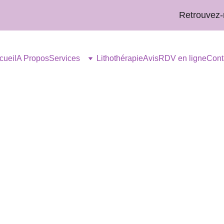
Retrouvez-moi
cueil
A Propos
Services
Lithothérapie
Avis
RDV en ligne
Cont