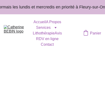
ais les lundis et mercredis en priorité à Fleury-sur-Orn
Accueil
A Propos
Services
Lithothérapie
Avis
Panier
RDV en ligne
Contact