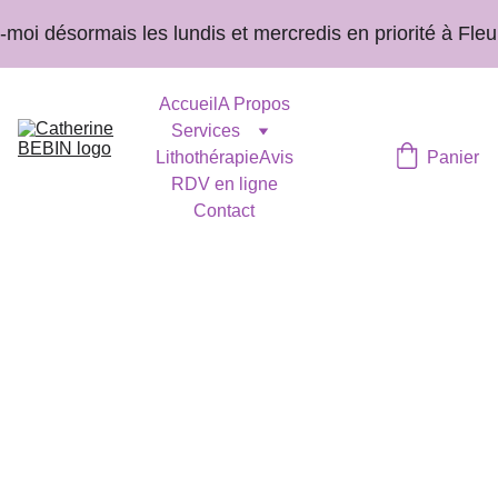
oi désormais les lundis et mercredis en priorité à Fleur
Accueil
A Propos
Services
Lithothérapie
Avis
Panier
RDV en ligne
Contact